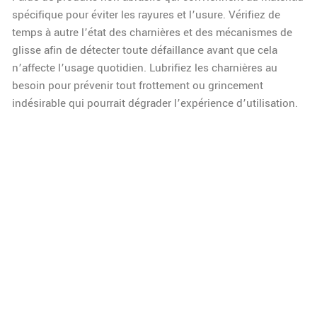
spécifique pour éviter les rayures et l’usure. Vérifiez de
temps à autre l’état des charnières et des mécanismes de
glisse afin de détecter toute défaillance avant que cela
n’affecte l’usage quotidien. Lubrifiez les charnières au
besoin pour prévenir tout frottement ou grincement
indésirable qui pourrait dégrader l’expérience d’utilisation.
Utilisez des produits non abrasifs pour le nettoyage.
Lubrifiez régulièrement les mécanismes pour éviter
les grincements.
Inspectez les fixations pour prévenir tout desserrage.
Nettoyez hebdomadairement pour éviter les
accumulations de poussière.
Perspectives et avenir du
design intérieur