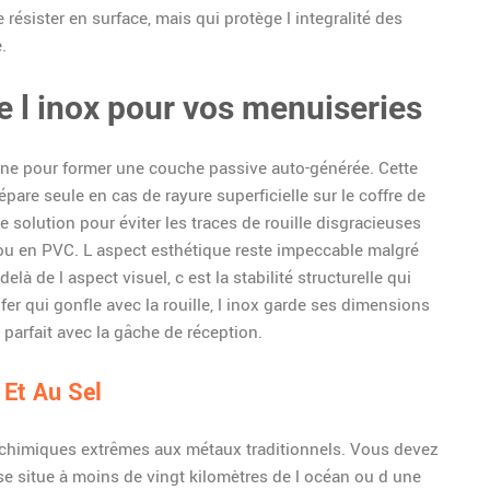
résister en surface, mais qui protège l integralité des
.
 l inox pour vos menuiseries
gène pour former une couche passive auto-générée. Cette
épare seule en cas de rayure superficielle sur le coffre de
te solution pour éviter les traces de rouille disgracieuses
c ou en PVC. L aspect esthétique reste impeccable malgré
là de l aspect visuel, c est la stabilité structurelle qui
fer qui gonfle avec la rouille, l inox garde ses dimensions
parfait avec la gâche de réception.
 Et Au Sel
 chimiques extrêmes aux métaux traditionnels. Vous devez
se situe à moins de vingt kilomètres de l océan ou d une