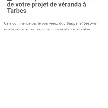
de votre projet de véranda à
Tarbes
Cela commence par le bon vieux duo
budget et besoins
:
quelle surface désirez-vous, pour quel usage (salon,
bureau, cuisine) ? Mieux vaut viser juste, car une véranda
trop petite frustre, tandis qu’une trop grande risque de
déséquilibrer l’existant. Le choix du professionnel, lui, n’est
jamais anodin ! Scrutez les avis clients, exigez des
certifications, regardez les références locales. Quant aux
délais, en général, comptez deux à trois mois pour 10 m²,
quatre mois pour 20 m², comprenant conception,
fabrication et pose. L’anticipation reste donc votre
meilleure alliée.
Surface de la véranda