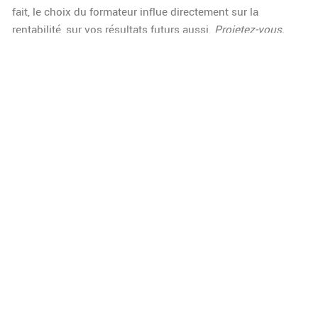
fait, le choix du formateur influe directement sur la
rentabilité, sur vos résultats futurs aussi.
Projetez-vous,
calculez, il serait dommage de négliger cette étape.
Les Dispositifs De Financement Ou De
Prise En Charge Existants
France Travail, CPF, OPCO soutiennent sans restriction les
candidats qui justifient leur démarche. En 2025, les
subventions régionales s’alignent sur la pénurie de
spécialistes, et trouvent un écho auprès des entreprises qui
essaiment la compétence.
Vous bénéficiez d’un accès
rapide et pragmatique.
Ce mécanisme anticipe la demande
locale tout à fait judicieusement.
Un secteur soutenu
respire, avance, et ça s’observe nettement.
Les Débouchés Professionnels Et