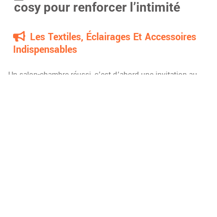
cosy pour renforcer l’intimité
Les Textiles, Éclairages Et Accessoires
Indispensables
Un salon-chambre réussi, c’est d’abord une invitation au
bien-être. Rien de tel qu’un superbe tapis moelleux, posé
sous le lit ou à même le sol, pour transformer l’ambiance en
un clin d’œil ! Coussins aux textures riches, couvre-lits aux
couleurs profondes et plaids aux fibres soyeuses
s’accumulent pour composer un havre où plaisir rime avec
tactile. Côté lumière, l’heure est aux jeux d’intensité,
apportés par des guirlandes ou des lampes à variateur, qui
créent des zones tamisées propices à la détente. Une
atmosphère cocooning, c’est tout un art, et chaque détail
compte, du choix du textile à la couleur des ampoules, pour
offrir au coin nuit son âme unique.