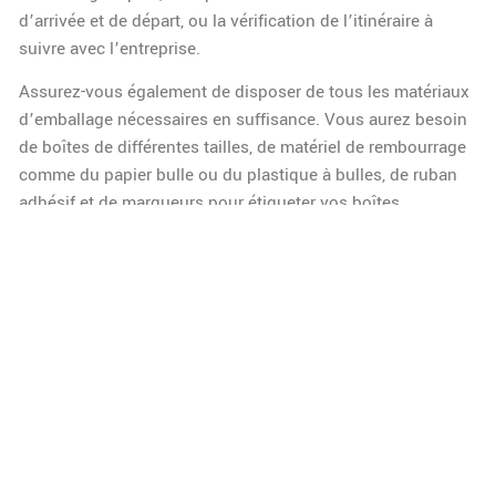
d’arrivée et de départ, ou la vérification de l’itinéraire à
suivre avec l’entreprise.
Assurez-vous également de disposer de tous les matériaux
d’emballage nécessaires en suffisance. Vous aurez besoin
de boîtes de différentes tailles, de matériel de rembourrage
comme du papier bulle ou du plastique à bulles, de ruban
adhésif et de marqueurs pour étiqueter vos boîtes.
Enfin, n’oubliez pas de prendre soin de vous pendant le
processus. Déménager peut être stressant, alors assurez-
vous de prendre des pauses, de rester hydraté et de manger
des repas équilibrés.
Conclusion
En somme, une bonne préparation et le choix de
déménageurs professionnels peuvent faire toute la