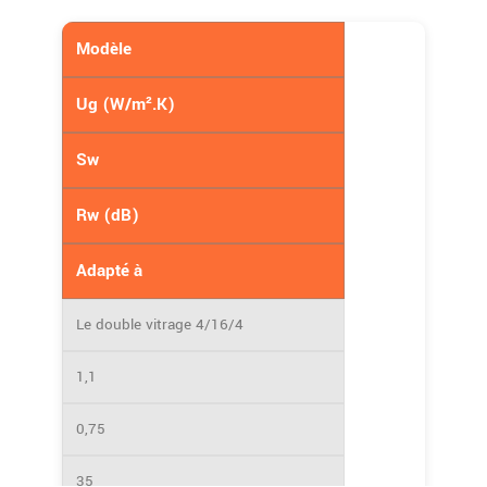
Modèle
Ug (W/m².K)
Sw
Rw (dB)
Adapté à
Le double vitrage 4/16/4
1,1
0,75
35