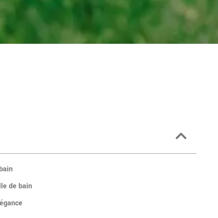
 bain
lle de bain
élégance